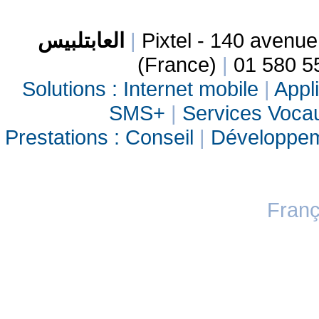
العابتلبيس
|
Pixtel - 140 avenu
(France)
|
01 580 5
Solutions :
Internet mobile
|
Appli
SMS+
|
Services Vocau
Prestations :
Conseil
|
Développe
Franç