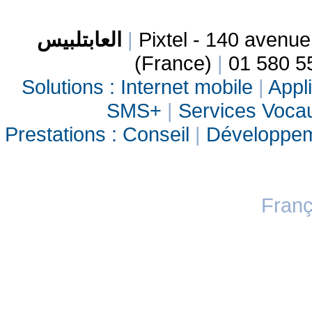
العابتلبيس
|
Pixtel - 140 avenu
(France)
|
01 580 5
Solutions :
Internet mobile
|
Appli
SMS+
|
Services Vocau
Prestations :
Conseil
|
Développe
Franç