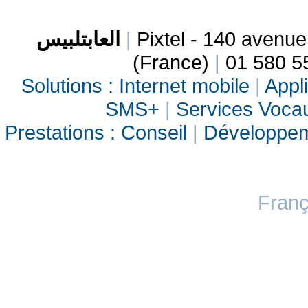
العابتلبيس
|
Pixtel - 140 avenu
(France)
|
01 580 5
Solutions :
Internet mobile
|
Appli
SMS+
|
Services Vocau
Prestations :
Conseil
|
Développe
Franç