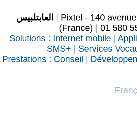
العابتلبيس
|
Pixtel - 140 avenu
(France)
|
01 580 5
Solutions :
Internet mobile
|
Appli
SMS+
|
Services Vocau
Prestations :
Conseil
|
Développe
Franç