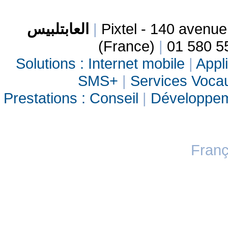
العابتلبيس
|
Pixtel - 140 avenu
(France)
|
01 580 5
Solutions :
Internet mobile
|
Appli
SMS+
|
Services Vocau
Prestations :
Conseil
|
Développe
Franç