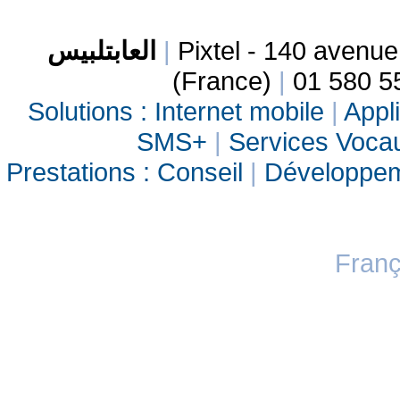
العابتلبيس
|
Pixtel - 140 avenu
(France)
|
01 580 5
Solutions :
Internet mobile
|
Appli
SMS+
|
Services Vocau
Prestations :
Conseil
|
Développe
Franç