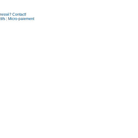
éressé? Contact!
tifs
|
Micro-paiement