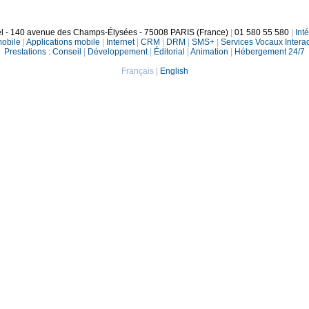
el - 140 avenue des Champs-Élysées - 75008 PARIS (France)
|
01 580 55 580
|
Int
mobile
|
Applications mobile
|
Internet
|
CRM
|
DRM
|
SMS+
|
Services Vocaux Interac
Prestations :
Conseil
|
Développement
|
Éditorial
|
Animation
|
Hébergement 24/7
Français
|
English