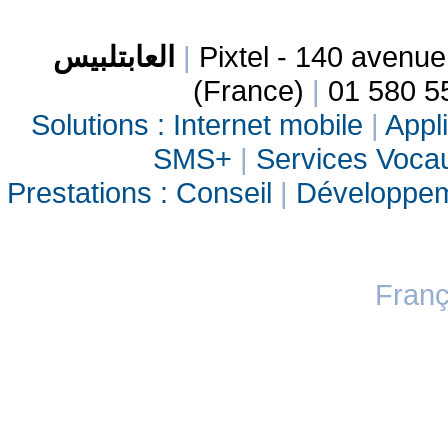
العابتلبيس
|
Pixtel - 140 avenu
(France)
|
01 580 5
Solutions :
Internet mobile
|
Appli
SMS+
|
Services Vocau
Prestations :
Conseil
|
Développe
Franç