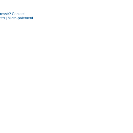
éressé? Contact!
tifs
|
Micro-paiement