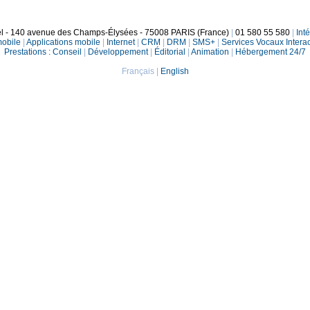
el - 140 avenue des Champs-Élysées - 75008 PARIS (France)
|
01 580 55 580
|
Int
mobile
|
Applications mobile
|
Internet
|
CRM
|
DRM
|
SMS+
|
Services Vocaux Interac
Prestations :
Conseil
|
Développement
|
Éditorial
|
Animation
|
Hébergement 24/7
Français
|
English