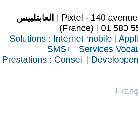
العابتلبيس
|
Pixtel - 140 avenu
(France)
|
01 580 5
Solutions :
Internet mobile
|
Appli
SMS+
|
Services Vocau
Prestations :
Conseil
|
Développe
Franç