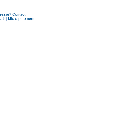
éressé? Contact!
tifs
|
Micro-paiement