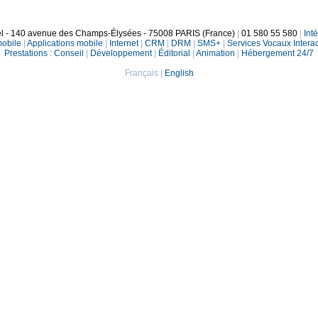
el - 140 avenue des Champs-Élysées - 75008 PARIS (France)
|
01 580 55 580
|
Int
mobile
|
Applications mobile
|
Internet
|
CRM
|
DRM
|
SMS+
|
Services Vocaux Interac
Prestations :
Conseil
|
Développement
|
Éditorial
|
Animation
|
Hébergement 24/7
Français
|
English