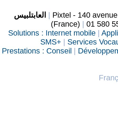
العابتلبيس
|
Pixtel - 140 avenu
(France)
|
01 580 5
Solutions :
Internet mobile
|
Appli
SMS+
|
Services Vocau
Prestations :
Conseil
|
Développe
Franç