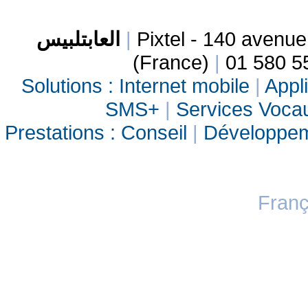
العابتلبيس
|
Pixtel - 140 avenu
(France)
|
01 580 5
Solutions :
Internet mobile
|
Appli
SMS+
|
Services Vocau
Prestations :
Conseil
|
Développe
Franç