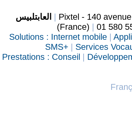
العابتلبيس
|
Pixtel - 140 avenu
(France)
|
01 580 5
Solutions :
Internet mobile
|
Appli
SMS+
|
Services Vocau
Prestations :
Conseil
|
Développe
Franç