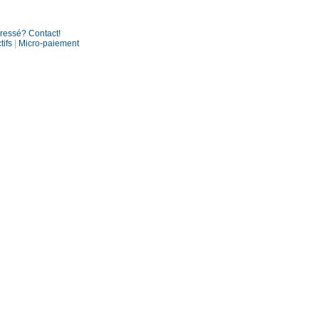
éressé? Contact!
tifs
|
Micro-paiement