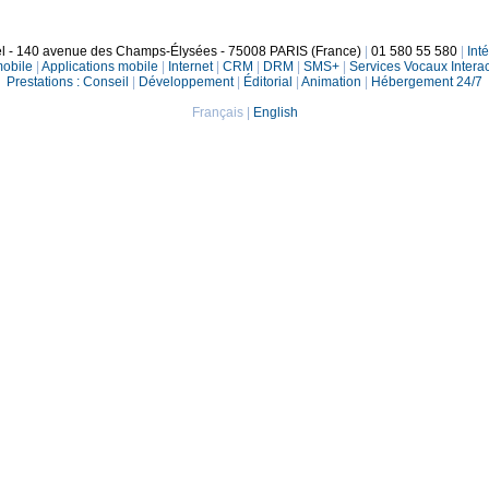
el - 140 avenue des Champs-Élysées - 75008 PARIS (France)
|
01 580 55 580
|
Int
mobile
|
Applications mobile
|
Internet
|
CRM
|
DRM
|
SMS+
|
Services Vocaux Interac
Prestations :
Conseil
|
Développement
|
Éditorial
|
Animation
|
Hébergement 24/7
Français
|
English