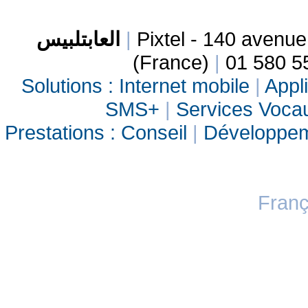
العابتلبيس
|
Pixtel - 140 avenu
(France)
|
01 580 5
Solutions :
Internet mobile
|
Appli
SMS+
|
Services Vocau
Prestations :
Conseil
|
Développe
Franç