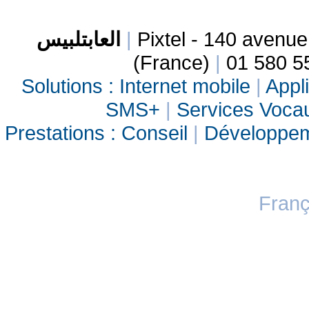
العابتلبيس
|
Pixtel - 140 avenu
(France)
|
01 580 5
Solutions :
Internet mobile
|
Appli
SMS+
|
Services Vocau
Prestations :
Conseil
|
Développe
Franç