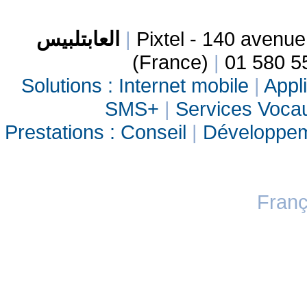
العابتلبيس
|
Pixtel - 140 avenu
(France)
|
01 580 5
Solutions :
Internet mobile
|
Appli
SMS+
|
Services Vocau
Prestations :
Conseil
|
Développe
Franç