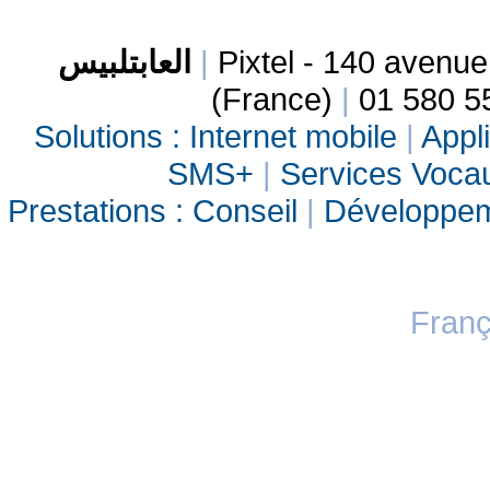
العابتلبيس
|
Pixtel - 140 avenu
(France)
|
01 580 5
Solutions :
Internet mobile
|
Appli
SMS+
|
Services Vocau
Prestations :
Conseil
|
Développe
Franç