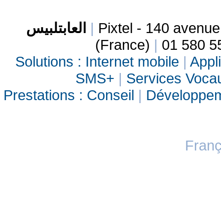
العابتلبيس
|
Pixtel - 140 avenu
(France)
|
01 580 5
Solutions :
Internet mobile
|
Appli
SMS+
|
Services Vocau
Prestations :
Conseil
|
Développe
Franç