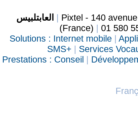
العابتلبيس
|
Pixtel - 140 avenu
(France)
|
01 580 5
Solutions :
Internet mobile
|
Appli
SMS+
|
Services Vocau
Prestations :
Conseil
|
Développe
Franç