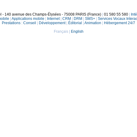
el - 140 avenue des Champs-Élysées - 75008 PARIS (France)
|
01 580 55 580
|
Int
mobile
|
Applications mobile
|
Internet
|
CRM
|
DRM
|
SMS+
|
Services Vocaux Interac
Prestations :
Conseil
|
Développement
|
Éditorial
|
Animation
|
Hébergement 24/7
Français
|
English