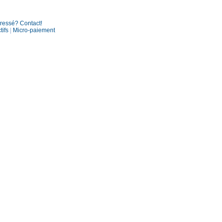
éressé? Contact!
tifs
|
Micro-paiement