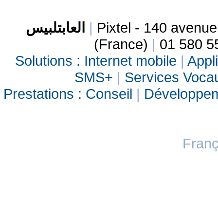
العابتلبيس
|
Pixtel - 140 avenu
(France)
|
01 580 5
Solutions :
Internet mobile
|
Appli
SMS+
|
Services Vocau
Prestations :
Conseil
|
Développe
Franç