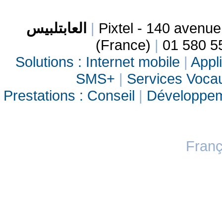
العابتلبيس
|
Pixtel - 140 avenu
(France)
|
01 580 5
Solutions :
Internet mobile
|
Appli
SMS+
|
Services Vocau
Prestations :
Conseil
|
Développe
Franç